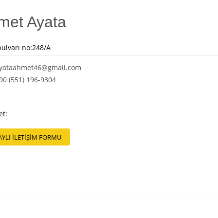
met Ayata
bulvarı no:248/A
yataahmet46@gmail.com
90 (551) 196-9304
et:
AYLI İLETİŞİM FORMU