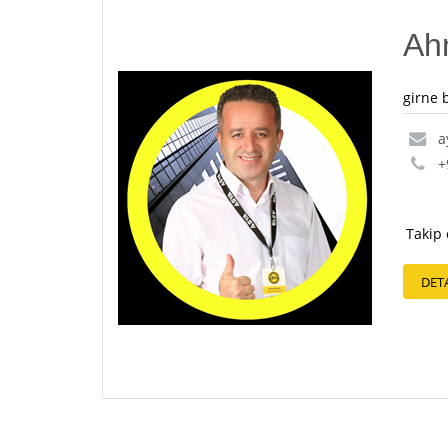
Ah
girne 
a
+
Takip 
DET